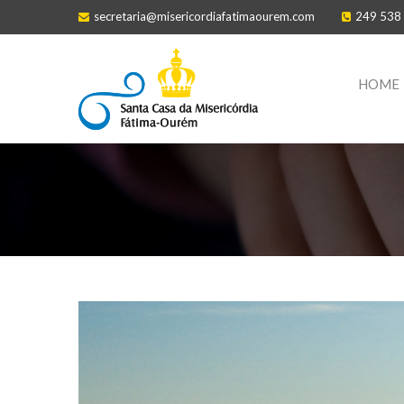
secretaria@misericordiafatimaourem.com
249 538
HOME