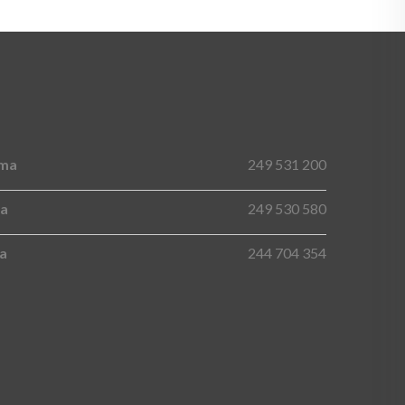
ima
249 531 200
na
249 530 580
ma
244 704 354