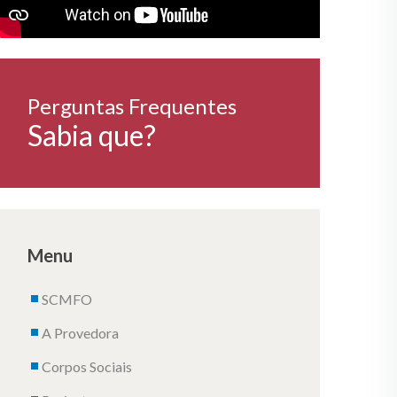
Perguntas Frequentes
Sabia que?
Menu
SCMFO
A Provedora
Corpos Sociais