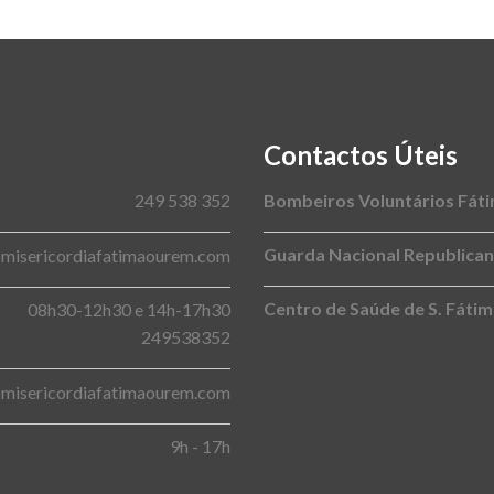
Contactos Úteis
249 538 352
Bombeiros Voluntários Fát
Guarda Nacional Republica
@misericordiafatimaourem.com
Centro de Saúde de S. Fáti
08h30-12h30 e 14h-17h30
249538352
@misericordiafatimaourem.com
9h - 17h