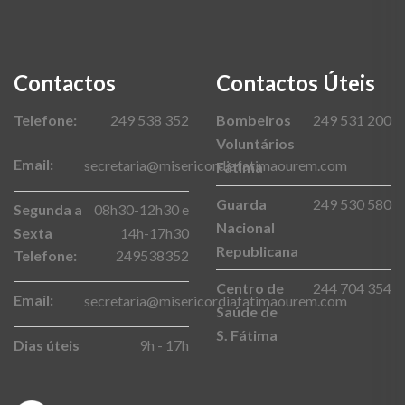
Contactos
Contactos Úteis
Telefone:
249 538 352
Bombeiros
249 531 200
Voluntários
Email:
secretaria@misericordiafatimaourem.com
Fátima
Guarda
249 530 580
Segunda a
08h30-12h30 e
Nacional
Sexta
14h-17h30
Republicana
Telefone:
249538352
Centro de
244 704 354
Email:
secretaria@misericordiafatimaourem.com
Saúde de
S. Fátima
Dias úteis
9h - 17h