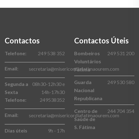
Contactos
Contactos Úteis
Telefone:
249 538 352
Bombeiros
249 531 200
Voluntários
Email:
secretaria@misericordiafatimaourem.com
Fátima
Guarda
249 530 580
Segunda a
08h30-12h30 e
Nacional
Sexta
14h-17h30
Republicana
Telefone:
249538352
Centro de
244 704 354
Email:
secretaria@misericordiafatimaourem.com
Saúde de
S. Fátima
Dias úteis
9h - 17h