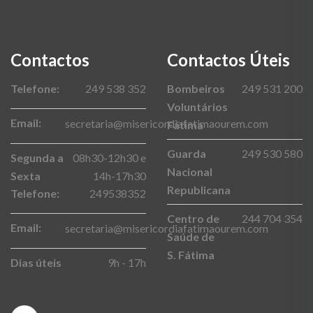
Contactos
Contactos Úteis
Telefone:
249 538 352
Bombeiros
249 531 200
Voluntários
Email:
secretaria@misericordiafatimaourem.com
Fátima
Guarda
249 530 580
Segunda a
08h30-12h30 e
Nacional
Sexta
14h-17h30
Republicana
Telefone:
249538352
Centro de
244 704 354
Email:
secretaria@misericordiafatimaourem.com
Saúde de
S. Fátima
Dias úteis
9h - 17h