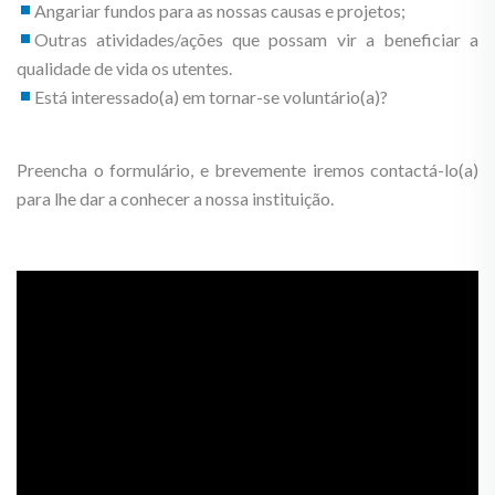
Angariar fundos para as nossas causas e projetos;
Outras atividades/ações que possam vir a beneficiar a
qualidade de vida os utentes.
Está interessado(a) em tornar-se voluntário(a)?
Preencha o formulário, e brevemente iremos contactá-lo(a)
para lhe dar a conhecer a nossa instituição.