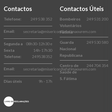
Contactos
Contactos Úteis
Telefone:
249 538 352
Bombeiros
249 531 200
Voluntários
Email:
secretaria@misericordiafatimaourem.com
Fátima
Guarda
249 530 580
Segunda a
08h30-12h30 e
Nacional
Sexta
14h-17h30
Republicana
Telefone:
249538352
Centro de
244 704 354
Email:
secretaria@misericordiafatimaourem.com
Saúde de
S. Fátima
Dias úteis
9h - 17h